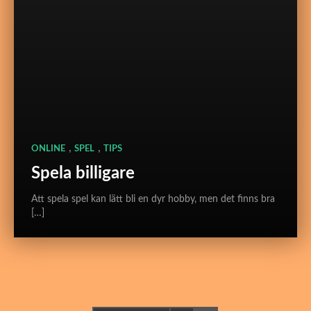
,
,
ONLINE
SPEL
TIPS
Spela billigare
Att spela spel kan lätt bli en dyr hobby, men det finns bra
[…]